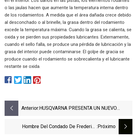
en el interior. Los daños en las pistas, los elementos rodantes
o las jaulas hacen que aumente la temperatura interna dentro
de los rodamientos. A medida que el área dañada crece debido
al desconchado o al brinelle, la grasa dentro del rodamiento
excede la temperatura máxima. Cuando la grasa se calienta, se
oxida y se pierden sus propiedades lubricantes. Externamente,
cuando el sello falla, se produce una pérdida de lubricación y la
grasa del interior puede contaminarse. El golpe de gracia se
produce cuando el rodamiento se sobrecalienta y el lubricante
restante se oxida.
Anterior:
HUSQVARNA PRESENTA UN NUEVO
MODELO DE AVENTURA: NORDEN 901
EXPEDITION
Hombre Del Condado De Frederick
:próximo
Acusado De Robar Un Cartel Político