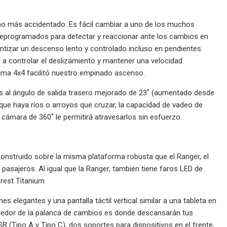
ho más accidentado. Es fácil cambiar a uno de los muchos
eprogramados para detectar y reaccionar ante los cambios en
antizar un descenso lento y controlado incluso en pendientes
 a controlar el deslizamiento y mantener una velocidad
rama 4x4 facilitó nuestro empinado ascenso.
s al ángulo de salida trasero mejorado de 23˚ (aumentado desde
 que haya ríos o arroyos que cruzar, la capacidad de vadeo de
 cámara de 360˚ le permitirá atravesarlos sin esfuerzo.
Construido sobre la misma plataforma robusta que el Ranger, el
7 pasajeros. Al igual que la Ranger, también tiene faros LED de
rest Titanium.
nes elegantes y una pantalla táctil vertical similar a una tableta en
ededor de la palanca de cambios es donde descansarán tus
B (Tipo A y Tipo C), dos soportes para dispositivos en el frente,