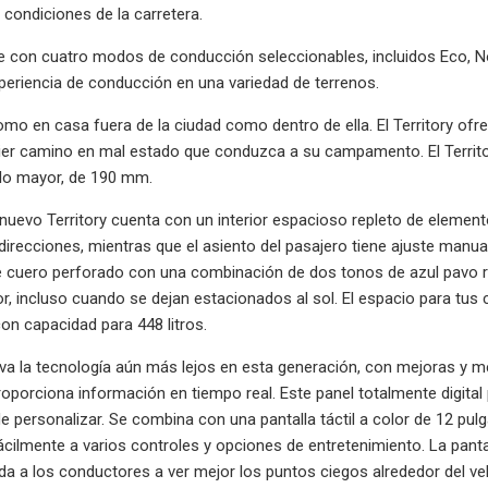
 condiciones de la carretera.
ene con cuatro modos de conducción seleccionables, incluidos Eco, N
periencia de conducción en una variedad de terrenos.
omo en casa fuera de la ciudad como dentro de ella. El Territory of
ier camino en mal estado que conduzca a su campamento. El Territor
elo mayor, de 190 mm.
el nuevo Territory cuenta con un interior espacioso repleto de elemen
 direcciones, mientras que el asiento del pasajero tiene ajuste manu
e cuero perforado con una combinación de dos tonos de azul pavo r
r, incluso cuando se dejan estacionados al sol. El espacio para t
on capacidad para 448 litros.
leva la tecnología aún más lejos en esta generación, con mejoras y m
oporciona información en tiempo real. Este panel totalmente digital p
 personalizar. Se combina con una pantalla táctil a color de 12 pu
ilmente a varios controles y opciones de entretenimiento. La pantall
a a los conductores a ver mejor los puntos ciegos alrededor del ve