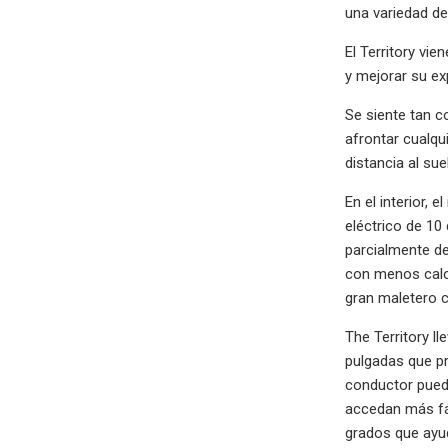
una variedad de
El Territory vi
y mejorar su ex
Se siente tan c
afrontar cualqu
distancia al su
En el interior, 
eléctrico de 10
parcialmente d
con menos calo
gran maletero c
The Territory l
pulgadas que pr
conductor puede
accedan más fác
grados que ayud