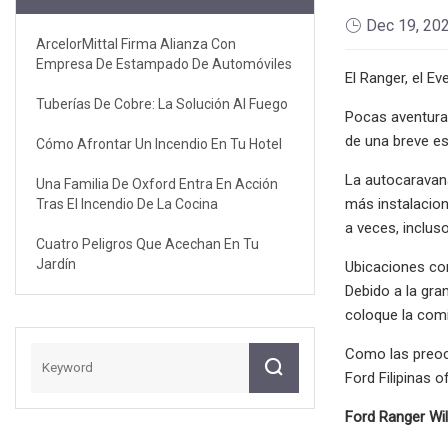
Dec 19, 20
ArcelorMittal Firma Alianza Con
Empresa De Estampado De Automóviles
El Ranger, el Eve
Tuberías De Cobre: ​​La Solución Al Fuego
Pocas aventuras
de una breve es
Cómo Afrontar Un Incendio En Tu Hotel
La autocaravan
Una Familia De Oxford Entra En Acción
más instalacion
Tras El Incendio De La Cocina
a veces, inclu
Cuatro Peligros Que Acechan En Tu
Jardín
Ubicaciones co
Debido a la gra
coloque la comi
Como las preocu
Ford Filipinas 
Ford Ranger Wil