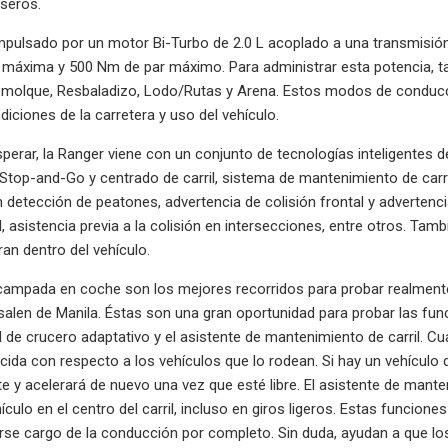
aseros.
impulsado por un motor Bi-Turbo de 2.0 L acoplado a una transmisió
 máxima y 500 Nm de par máximo. Para administrar esta potencia, 
emolque, Resbaladizo, Lodo/Rutas y Arena. Estos modos de conducc
diciones de la carretera y uso del vehículo.
erar, la Ranger viene con un conjunto de tecnologías inteligentes d
Stop-and-Go y centrado de carril, sistema de mantenimiento de carr
detección de peatones, advertencia de colisión frontal y advertenci
l, asistencia previa a la colisión en intersecciones, entre otros. Tam
an dentro del vehículo.
campada en coche son los mejores recorridos para probar realmente el
salen de Manila. Éstas son una gran oportunidad para probar las fun
 de crucero adaptativo y el asistente de mantenimiento de carril. C
cida con respecto a los vehículos que lo rodean. Si hay un vehículo
e y acelerará de nuevo una vez que esté libre. El asistente de manten
ículo en el centro del carril, incluso en giros ligeros. Estas funcion
se cargo de la conducción por completo. Sin duda, ayudan a que los