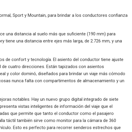
ormal, Sport y Mountain, para brindar a los conductores confianza
rece una distancia al suelo más que suficiente (190 mm) para
y tiene una distancia entre ejes más larga, de 2.726 mm, y una
tos de confort y tecnología. El asiento del conductor tiene ajuste
al de cuatro direcciones. Están tapizados con asientos
eal y color dominó, diseñados para brindar un viaje más cómodo
us cosas nunca falta con compartimentos de almacenamiento y un
ejoras notables. Hay un nuevo grupo digital integrado de siete
resenta vistas inteligentes de información del viaje que el
lgadas que permite que tanto el conductor como el pasajero
a táctil también sirve como monitor para la cámara de 360 ​​
hículo. Esto es perfecto para recorrer senderos estrechos que