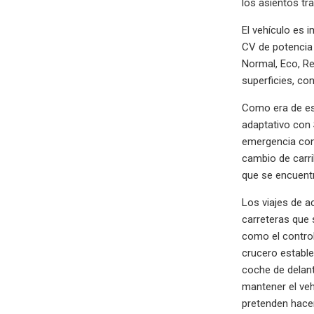
los asientos tr
El vehículo es 
CV de potencia
Normal, Eco, R
superficies, con
Como era de esp
adaptativo con 
emergencia con 
cambio de carri
que se encuentr
Los viajes de a
carreteras que 
como el control
crucero estable
coche de delant
mantener el veh
pretenden hacer