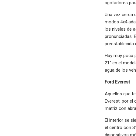
agotadores para
Una vez cerca 
modos 4x4 adap
los niveles de 
pronunciadas. E
preestablecida 
Hay muy poca pr
21˚ en el model
agua de los veh
Ford Everest
Aquellos que te
Everest, por el 
matriz con abra
El interior se s
el centro con S
dispositivos mó