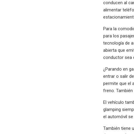
conducen al cam
alimentar teléf
estacionamient
Para la comodid
para los pasaje
tecnología de a
abierta que emi
conductor sea c
¿Parando en gas
entrar o salir 
permite que el 
freno. También
El vehículo tam
glamping siempr
el automóvil se
También tiene u