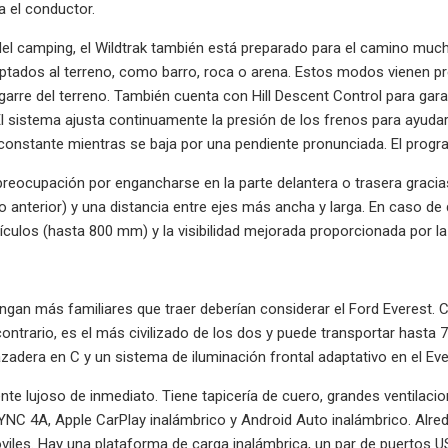
 el conductor.
del camping, el Wildtrak también está preparado para el camino muc
tados al terreno, como barro, roca o arena. Estos modos vienen pr
agarre del terreno. También cuenta con Hill Descent Control para gar
l sistema ajusta continuamente la presión de los frenos para ayudar
constante mientras se baja por una pendiente pronunciada. El prog
eocupación por engancharse en la parte delantera o trasera gracia
o anterior) y una distancia entre ejes más ancha y larga. En caso de
ículos (hasta 800 mm) y la visibilidad mejorada proporcionada por la
ngan más familiares que traer deberían considerar el Ford Everest. 
contrario, es el más civilizado de los dos y puede transportar hasta 
zadera en C y un sistema de iluminación frontal adaptativo en el Eve
iente lujoso de inmediato. Tiene tapicería de cuero, grandes ventilacio
YNC 4A, Apple CarPlay inalámbrico y Android Auto inalámbrico. Alr
viles. Hay una plataforma de carga inalámbrica, un par de puertos US