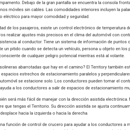
pamento. Debajo de la gran pantalla se encuentra la consola front
onos móviles sin cables. Las comodidades interiores incluyen la pala
o eléctrico para mayor comodidad y seguridad.
ad de los pasajeros, existe un control electrónico de temperatura 
ros realizar ajustes más precisos en el clima del automóvil con contr
sistencia al conductor. Tiene un sistema de información de puntos c
te un pitido cuando se detecta un vehículo, persona u objeto en los p
onsciente de cualquier peligro potencial mientras está al volante.
olineras abarrotadas que hay en el camino? El Territory también est
de espacios estrechos de estacionamiento paralelos y perpendiculare
automóvil se estacione solo. Los conductores pueden tomar el contr
 ayuda a los conductores a salir de espacios de estacionamiento m
bién será más fácil de manejar con la dirección asistida electrónic
e que tengas el Territorio. Su dirección asistida se ajusta continuam
 desplace hacia la izquierda o hacia la derecha.
na función de control de crucero para ayudar a los conductores a ma