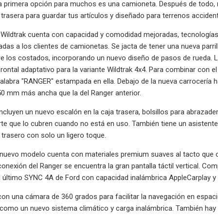
a primera opción para muchos es una camioneta. Después de todo, n
trasera para guardar tus artículos y diseñado para terrenos accide
Wildtrak cuenta con capacidad y comodidad mejoradas, tecnologías 
das a los clientes de camionetas. Se jacta de tener una nueva parrill
e los costados, incorporando un nuevo diseño de pasos de rueda. L
frontal adaptativo para la variante Wildtrak 4x4. Para combinar con el
palabra "RANGER" estampada en ella. Debajo de la nueva carrocería
 50 mm más ancha que la del Ranger anterior.
ncluyen un nuevo escalón en la caja trasera, bolsillos para abrazader
te que lo cubren cuando no está en uso. También tiene un asistente 
 trasero con solo un ligero toque.
 el nuevo modelo cuenta con materiales premium suaves al tacto que
conexión del Ranger se encuentra la gran pantalla táctil vertical. Co
l último SYNC 4A de Ford con capacidad inalámbrica AppleCarplay y
on una cámara de 360 ​​grados para facilitar la navegación en espac
s como un nuevo sistema climático y carga inalámbrica. También h