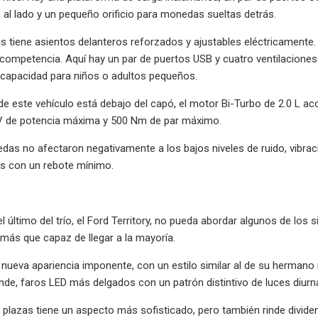
al lado y un pequeño orificio para monedas sueltas detrás.
as tiene asientos delanteros reforzados y ajustables eléctricamente.
ompetencia. Aquí hay un par de puertos USB y cuatro ventilaciones 
n capacidad para niños o adultos pequeños.
de este vehículo está debajo del capó, el motor Bi-Turbo de 2.0 L a
 de potencia máxima y 500 Nm de par máximo.
das no afectaron negativamente a los bajos niveles de ruido, vibrac
s con un rebote mínimo.
el último del trío, el Ford Territory, no pueda abordar algunos de los
más que capaz de llegar a la mayoría.
 nueva apariencia imponente, con un estilo similar al de su hermano
ande, faros LED más delgados con un patrón distintivo de luces diur
 plazas tiene un aspecto más sofisticado, pero también rinde dividen