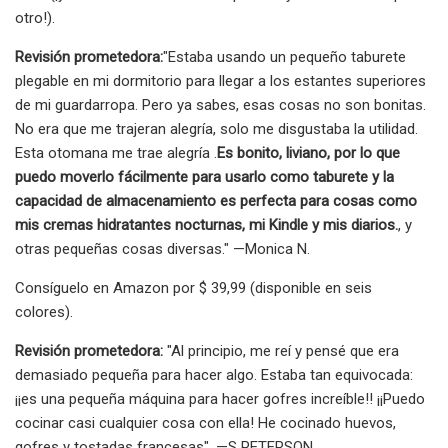
otro!).
Revisión prometedora:
"Estaba usando un pequeño taburete
plegable en mi dormitorio para llegar a los estantes superiores
de mi guardarropa. Pero ya sabes, esas cosas no son bonitas.
No era que me trajeran alegría, solo me disgustaba la utilidad.
Esta otomana me trae alegría .
Es bonito, liviano, por lo que
puedo moverlo fácilmente para usarlo como taburete y la
capacidad de almacenamiento es perfecta para cosas como
mis cremas hidratantes nocturnas, mi Kindle y mis diarios.
, y
otras pequeñas cosas diversas." —Monica N.
Consíguelo en Amazon por $ 39,99 (disponible en seis
colores).
Revisión prometedora:
"Al principio, me reí y pensé que era
demasiado pequeña para hacer algo. Estaba tan equivocada:
¡¡es una pequeña máquina para hacer gofres increíble!! ¡¡Puedo
cocinar casi cualquier cosa con ella! He cocinado huevos,
gofres y tostadas francesas". —S PETERSON