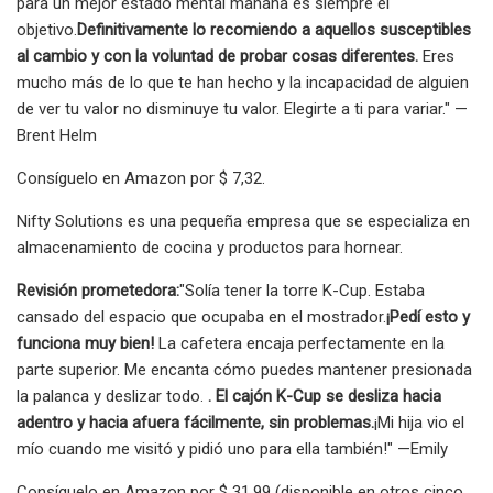
para un mejor estado mental mañana es siempre el
objetivo.
Definitivamente lo recomiendo a aquellos susceptibles
al cambio y con la voluntad de probar cosas diferentes.
Eres
mucho más de lo que te han hecho y la incapacidad de alguien
de ver tu valor no disminuye tu valor. Elegirte a ti para variar." —
Brent Helm
Consíguelo en Amazon por $ 7,32.
Nifty Solutions es una pequeña empresa que se especializa en
almacenamiento de cocina y productos para hornear.
Revisión prometedora:
"Solía ​​tener la torre K-Cup. Estaba
cansado del espacio que ocupaba en el mostrador.
¡Pedí esto y
funciona muy bien!
La cafetera encaja perfectamente en la
parte superior. Me encanta cómo puedes mantener presionada
la palanca y deslizar todo.
. El cajón K-Cup se desliza hacia
adentro y hacia afuera fácilmente, sin problemas.
¡Mi hija vio el
mío cuando me visitó y pidió uno para ella también!" —Emily
Consíguelo en Amazon por $ 31,99 (disponible en otros cinco