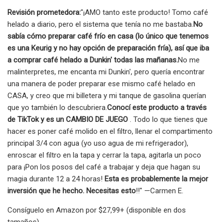
Revisión prometedora:
"¡AMO tanto este producto! Tomo café
helado a diario, pero el sistema que tenía no me bastaba.
No
sabía cómo preparar café frío en casa (lo único que tenemos
es una Keurig y no hay opción de preparación fría), así que iba
a comprar café helado a Dunkin' todas las mañanas.
No me
malinterpretes, me encanta mi Dunkin', pero quería encontrar
una manera de poder preparar ese mismo café helado en
CASA, y creo que mi billetera y mi tanque de gasolina querían
que yo también lo descubriera.
Conocí este producto a través
de TikTok y es un CAMBIO DE JUEGO
. Todo lo que tienes que
hacer es poner café molido en el filtro, llenar el compartimento
principal 3/4 con agua (yo uso agua de mi refrigerador),
enroscar el filtro en la tapa y cerrar la tapa, agitarla un poco
para ¡Pon los posos del café a trabajar y deja que hagan su
magia durante 12 a 24 horas!
Esta es probablemente la mejor
inversión que he hecho. Necesitas esto
!!" —Carmen E.
Consíguelo en Amazon por $27,99+ (disponible en dos
tamaños).