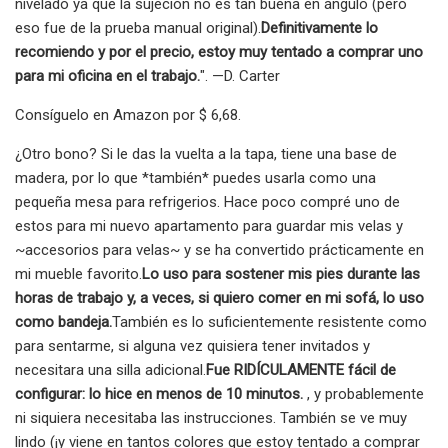
nivelado ya que la sujeción no es tan buena en ángulo (pero
eso fue de la prueba manual original).
Definitivamente lo
recomiendo y por el precio, estoy muy tentado a comprar uno
para mi oficina en el trabajo.
". —D. Carter
Consíguelo en Amazon por $ 6,68.
¿Otro bono? Si le das la vuelta a la tapa, tiene una base de
madera, por lo que *también* puedes usarla como una
pequeña mesa para refrigerios. Hace poco compré uno de
estos para mi nuevo apartamento para guardar mis velas y
~accesorios para velas~ y se ha convertido prácticamente en
mi mueble favorito.
Lo uso para sostener mis pies durante las
horas de trabajo y, a veces, si quiero comer en mi sofá, lo uso
como bandeja.
También es lo suficientemente resistente como
para sentarme, si alguna vez quisiera tener invitados y
necesitara una silla adicional.
Fue RIDÍCULAMENTE fácil de
configurar: lo hice en menos de 10 minutos.
, y probablemente
ni siquiera necesitaba las instrucciones. También se ve muy
lindo (¡y viene en tantos colores que estoy tentado a comprar