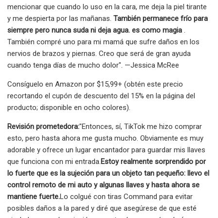
mencionar que cuando lo uso en la cara, me deja la piel tirante
y me despierta por las mañanas.
También permanece frío para
siempre pero nunca suda ni deja agua. es como magia
.
También compré uno para mi mamá que sufre daños en los
nervios de brazos y piernas. Creo que será de gran ayuda
cuando tenga días de mucho dolor". —Jessica McRee
Consíguelo en Amazon por $15,99+ (obtén este precio
recortando el cupón de descuento del 15% en la página del
producto; disponible en ocho colores).
Revisión prometedora:
"Entonces, sí, TikTok me hizo comprar
esto, pero hasta ahora me gusta mucho. Obviamente es muy
adorable y ofrece un lugar encantador para guardar mis llaves
que funciona con mi entrada.
Estoy realmente sorprendido por
lo fuerte que es la sujeción para un objeto tan pequeño: llevo el
control remoto de mi auto y algunas llaves y hasta ahora se
mantiene fuerte.
Lo colgué con tiras Command para evitar
posibles daños a la pared y diré que asegúrese de que esté