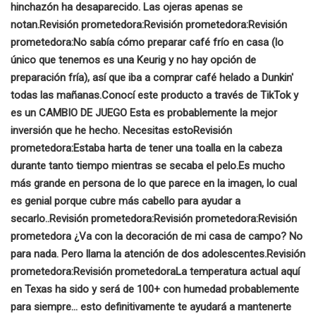
hinchazón ha desaparecido. Las ojeras apenas se
notan.
Revisión prometedora:
Revisión prometedora:
Revisión
prometedora:
No sabía cómo preparar café frío en casa (lo
único que tenemos es una Keurig y no hay opción de
preparación fría), así que iba a comprar café helado a Dunkin'
todas las mañanas.
Conocí este producto a través de TikTok y
es un CAMBIO DE JUEGO
Esta es probablemente la mejor
inversión que he hecho. Necesitas esto
Revisión
prometedora:
Estaba harta de tener una toalla en la cabeza
durante tanto tiempo mientras se secaba el pelo.
Es mucho
más grande en persona de lo que parece en la imagen, lo cual
es genial porque cubre más cabello para ayudar a
secarlo.
.
Revisión prometedora:
Revisión prometedora:
Revisión
prometedora
¿Va con la decoración de mi casa de campo? No
para nada. Pero llama la atención de dos adolescentes.
Revisión
prometedora:
Revisión prometedora
La temperatura actual aquí
en Texas ha sido y será de 100+ con humedad probablemente
para siempre... esto definitivamente te ayudará a mantenerte