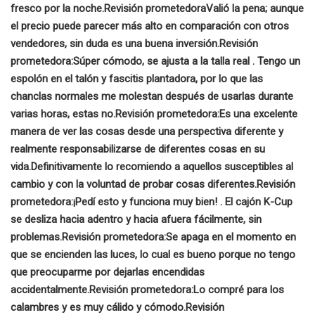
fresco por la noche.
Revisión prometedora
Valió la pena; aunque
el precio puede parecer más alto en comparación con otros
vendedores, sin duda es una buena inversión.
Revisión
prometedora:
Súper cómodo, se ajusta a la talla real
. Tengo un
espolón en el talón y fascitis plantadora, por lo que las
chanclas normales me molestan después de usarlas durante
varias horas, estas no.
Revisión prometedora:
Es una excelente
manera de ver las cosas desde una perspectiva diferente y
realmente responsabilizarse de diferentes cosas en su
vida.
Definitivamente lo recomiendo a aquellos susceptibles al
cambio y con la voluntad de probar cosas diferentes.
Revisión
prometedora:
¡Pedí esto y funciona muy bien!
. El cajón K-Cup
se desliza hacia adentro y hacia afuera fácilmente, sin
problemas.
Revisión prometedora:
Se apaga en el momento en
que se encienden las luces, lo cual es bueno porque no tengo
que preocuparme por dejarlas encendidas
accidentalmente.
Revisión prometedora:
Lo compré para los
calambres y es muy cálido y cómodo.
Revisión