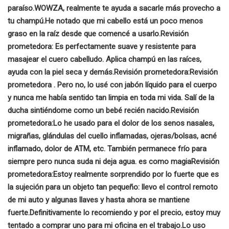
paraíso.
WOWZA, realmente te ayuda a sacarle más provecho a
tu champú.
He notado que mi cabello está un poco menos
graso en la raíz desde que comencé a usarlo.
Revisión
prometedora:
Es perfectamente suave y resistente para
masajear el cuero cabelludo. Aplica champú en las raíces,
ayuda con la piel seca y demás.
Revisión prometedora:
Revisión
prometedora
. Pero no, lo usé con jabón líquido para el cuerpo
y nunca me había sentido tan limpia en toda mi vida. Salí de la
ducha sintiéndome como un bebé recién nacido.
Revisión
prometedora:
Lo he usado para el dolor de los senos nasales,
migrañas, glándulas del cuello inflamadas, ojeras/bolsas, acné
inflamado, dolor de ATM, etc.
También permanece frío para
siempre pero nunca suda ni deja agua. es como magia
Revisión
prometedora:
Estoy realmente sorprendido por lo fuerte que es
la sujeción para un objeto tan pequeño: llevo el control remoto
de mi auto y algunas llaves y hasta ahora se mantiene
fuerte.
Definitivamente lo recomiendo y por el precio, estoy muy
tentado a comprar uno para mi oficina en el trabajo.
Lo uso