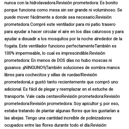
nunca con la hidrolavadora.
Revisión prometedora:
Es bonito
porque funciona como mesa sin ser grande ni voluminoso. Se
puede mover fácilmente a donde sea necesario.
Revisión
prometedora
Compré este ventilador para mi patio trasero
para ayudar a hacer circular el aire en los días calurosos y para
ayudar a disuadir a los mosquitos por la noche alrededor de la
fogata. Este ventilador funciono perfectamente
También es
100% impermeable, lo cual es imprescindible.
Revisión
prometedora:
En menos de DOS días no hubo moscas ni
gusanos. ¡¡NINGUNO!!
¡También soluciones de sombra manos
libres para cochecitos y sillas de ruedas!
Revisión
prometedora
Le gustó tanto recientemente que compró uno
adicional.
Es fácil de plegar y reemplazar en el estuche de
transporte. Vale cada centavo
Revisión prometedora:
Revisión
prometedora:
Revisión prometedora:
Soy apicultor y, por eso,
estaba tratando de plantar algunas flores que les gustarían a
las abejas. Tengo una cantidad increíble de polinizadores
ocupados entre las flores durante todo el día.
Revisión