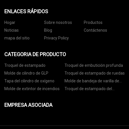
ENLACES RÁPIDOS
Hogar
Sobre nosotros
Productos
Noticias
Blog
Contáctenos
mapa del sitio
Privacy Policy
CATEGORIA DE PRODUCTO
Troquel de estampado
Troquel de embutición profunda
Molde de cilindro de GLP
Troquel de estampado de ruedas
Tapa del cilindro de oxígeno
Molde de bandeja de varilla de
anclaje
Molde de extintor de incendios
Troquel de estampado del
asiento del rodamiento
EMPRESA ASOCIADA