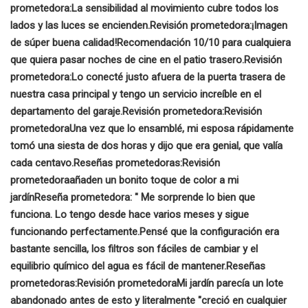
prometedora
:
La sensibilidad al movimiento cubre todos los
lados y las luces se encienden.
Revisión prometedora:
¡Imagen
de súper buena calidad!
Recomendación 10/10 para cualquiera
que quiera pasar noches de cine en el patio trasero.
Revisión
prometedora:
Lo conecté justo afuera de la puerta trasera de
nuestra casa principal y tengo un servicio increíble en el
departamento del garaje.
Revisión prometedora:
Revisión
prometedora
Una vez que lo ensamblé, mi esposa rápidamente
tomó una siesta de dos horas y dijo que era genial, que valía
cada centavo.
Reseñas prometedoras:
Revisión
prometedora
añaden un bonito toque de color a mi
jardín
Reseña prometedora: "
Me sorprende lo bien que
funciona. Lo tengo desde hace varios meses y sigue
funcionando perfectamente.
Pensé que la configuración era
bastante sencilla, los filtros son fáciles de cambiar y el
equilibrio químico del agua es fácil de mantener.
Reseñas
prometedoras:
Revisión prometedora
Mi jardín parecía un lote
abandonado antes de esto y literalmente "creció en cualquier