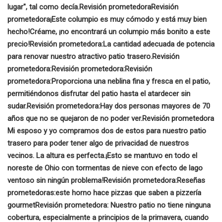
lugar", tal como decía.
Revisión prometedora
Revisión
prometedora
¡Este columpio es muy cómodo y está muy bien
hecho!
Créame, ¡no encontrará un columpio más bonito a este
precio!
Revisión prometedora:
La cantidad adecuada de potencia
para renovar nuestro atractivo patio trasero.
Revisión
prometedora:
Revisión prometedora:
Revisión
prometedora:
Proporciona una neblina fina y fresca en el patio,
permitiéndonos disfrutar del patio hasta el atardecer sin
sudar.
Revisión prometedora:
Hay dos personas mayores de 70
años que no se quejaron de no poder ver.
Revisión prometedora
Mi esposo y yo compramos dos de estos para nuestro patio
trasero para poder tener algo de privacidad de nuestros
vecinos. La altura es perfecta.
¡Esto se mantuvo en todo el
noreste de Ohio con tormentas de nieve con efecto de lago
ventoso sin ningún problema!
Revisión prometedora:
Reseñas
prometedoras:
este horno hace pizzas que saben a pizzería
gourmet
Revisión prometedora:
Nuestro patio no tiene ninguna
cobertura, especialmente a principios de la primavera, cuando