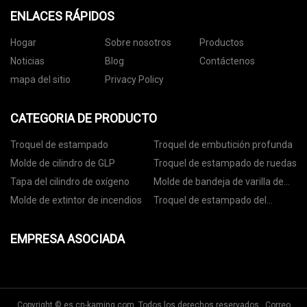
ENLACES RÁPIDOS
Hogar
Sobre nosotros
Productos
Noticias
Blog
Contáctenos
mapa del sitio
Privacy Policy
CATEGORIA DE PRODUCTO
Troquel de estampado
Troquel de embutición profunda
Molde de cilindro de GLP
Troquel de estampado de ruedas
Tapa del cilindro de oxígeno
Molde de bandeja de varilla de
anclaje
Molde de extintor de incendios
Troquel de estampado del
asiento del rodamiento
EMPRESA ASOCIADA
Copyright © es.cn-kaming.com, Todos los derechos reservados. Correo