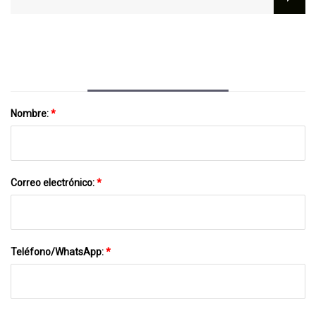
Conector De Terminal De Hardware
Automotriz Combinación De Piezas
Electrónicas Transferencia Compuesta
Troquel De Estampado De Chapa
Progresiva
Nombre:
*
Correo electrónico:
*
Teléfono/WhatsApp:
*