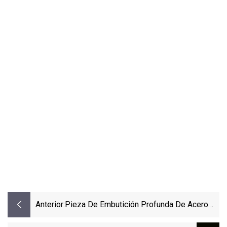
Anterior:
Pieza De Embutición Profunda De Acero
Inoxidable De Chapa Metálica Embutida