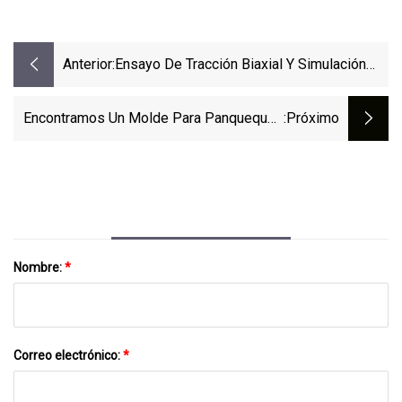
Anterior:
Ensayo De Tracción Biaxial Y Simulación
Numérica De Daño Meso Del Propulsor
HTPB
Encontramos Un Molde Para Panqueques
:próximo
De Animales 'adorable' Como El Que Usa
Gigi Hadid Para Preparar El Desayuno Para
Su Hija Khai
Nombre:
*
Correo electrónico:
*