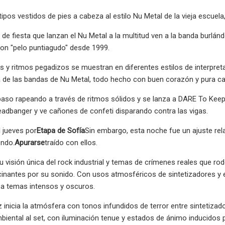
ipos vestidos de pies a cabeza al estilo Nu Metal de la vieja escuel
 de fiesta que lanzan el Nu Metal a la multitud ven a la banda burlánd
ron "pelo puntiagudo" desde 1999.
es y ritmos pegadizos se muestran en diferentes estilos de interpreta
a de las bandas de Nu Metal, todo hecho con buen corazón y pura ca
paso rapeando a través de ritmos sólidos y se lanza a DARE To Keep
adbanger y ve cañones de confeti disparando contra las vigas.
 jueves por
Etapa de Sofía
Sin embargo, esta noche fue un ajuste rel
endo.
Apurarse
traído con ellos.
 visión única del rock industrial y temas de crímenes reales que r
cinantes por su sonido. Con usos atmosféricos de sintetizadores y
 a temas intensos y oscuros.
 inicia la atmósfera con tonos infundidos de terror entre sintetizado
biental al set, con iluminación tenue y estados de ánimo inducidos 