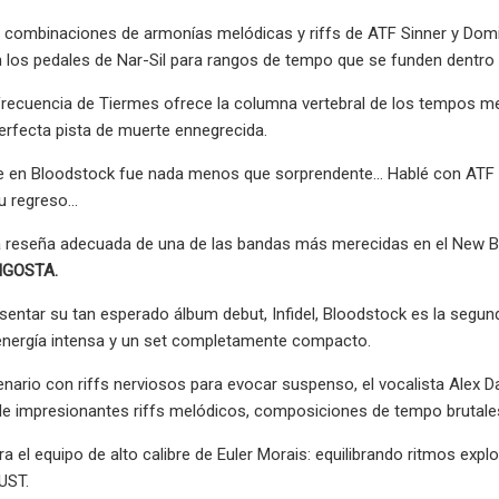
 combinaciones de armonías melódicas y riffs de ATF Sinner y Domi
en los pedales de Nar-Sil para rangos de tempo que se funden dentro 
 frecuencia de Tiermes ofrece la columna vertebral de los tempos m
perfecta pista de muerte ennegrecida.
e en Bloodstock fue nada menos que sorprendente... Hablé con ATF 
u regreso...
a reseña adecuada de una de las bandas más merecidas en el New B
GOSTA.
entar su tan esperado álbum debut, Infidel, Bloodstock es la segund
energía intensa y un set completamente compacto.
cenario con riffs nerviosos para evocar suspenso, el vocalista Alex 
e impresionantes riffs melódicos, composiciones de tempo brutales
ra el equipo de alto calibre de Euler Morais: equilibrando ritmos expl
UST.