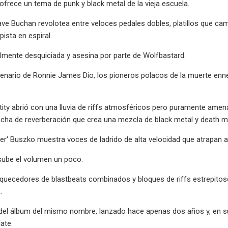
ofrece un tema de punk y black metal de la vieja escuela.
ave Buchan revolotea entre veloces pedales dobles, platillos que ca
pista en espiral.
lmente desquiciada y asesina por parte de Wolfbastard.
cenario de Ronnie James Dio, los pioneros polacos de la muerte enn
tity abrió con una lluvia de riffs atmosféricos pero puramente ame
cha de reverberación que crea una mezcla de black metal y death me
r' Buszko muestra voces de ladrido de alta velocidad que atrapan a 
sube el volumen un poco.
uecedores de blastbeats combinados y bloques de riffs estrepitosos
.
del álbum del mismo nombre, lanzado hace apenas dos años y, en su 
ate.