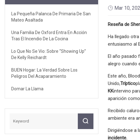
Mar 10, 20
La Pequeña Palanca De Primaria De San
Mateo Asaltada
Reseña de Sher
Una Familia De Oxford Entra En Acción
Ha llegado otra
Tras El Incendio De La Cocina
entusiasmo al B
Lo Que No Se Vio: Sobre “Showing Up”
El año pasado f
De Kelly Reichardt
alegro cuando e
BUEN Hogar: La Verdad Sobre Los
Este año, Blood
Peligros Del Acaparamiento
Unido,
Tríptico
p
Domar La Llama
KK
intervino pa
aparición como 
Recibido caluro
ambiente era an
Dirigiéndose a l
incidente.