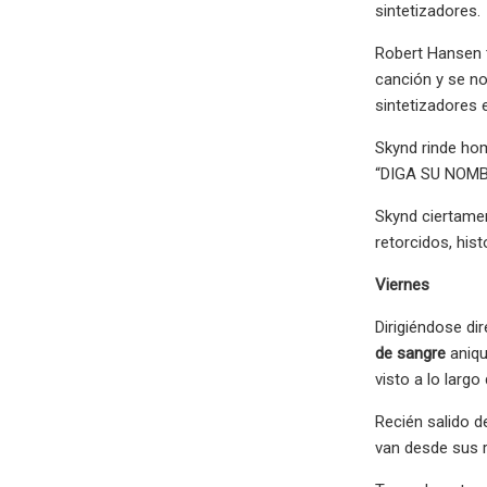
sintetizadores.
Robert Hansen 
canción y se no
sintetizadores 
Skynd rinde ho
“DIGA SU NOMBR
Skynd ciertame
retorcidos, his
Viernes
Dirigiéndose di
de sangre
aniqu
visto a lo largo
Recién salido d
van desde sus r