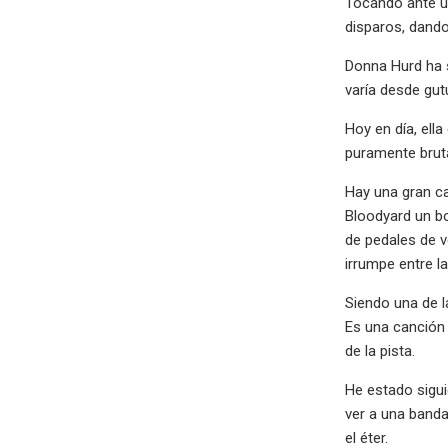
Tocando ante un
disparos, dand
Donna Hurd ha 
varía desde gut
Hoy en día, ella
puramente bruta
Hay una gran ca
Bloodyard un b
de pedales de v
irrumpe entre l
Siendo una de l
Es una canción 
de la pista.
He estado sigui
ver a una banda
el éter.