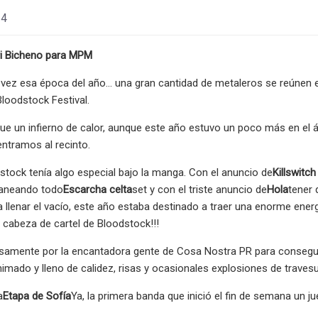
24
i Bicheno para MPM
 vez esa época del año... una gran cantidad de metaleros se reúnen 
loodstock Festival.
ue un infierno de calor, aunque este año estuvo un poco más en el 
ntramos al recinto.
stock tenía algo especial bajo la manga. Con el anuncio de
Killswitc
laneando todo
Escarcha celta
set y con el triste anuncio de
Hola
tener 
ra llenar el vacío, este año estaba destinado a traer una enorme ene
cabeza de cartel de Bloodstock!!!
samente por la encantadora gente de Cosa Nostra PR para conseguir n
imado y lleno de calidez, risas y ocasionales explosiones de trav
a
Etapa de Sofía
Ya, la primera banda que inició el fin de semana un 