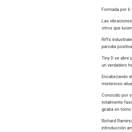
Formada por 6 t
Las vibraciones
otros que lucie
Riffs industrial
parodia positiv
Tiny D se abre 
un verdadero he
Encabezando el
misterioso atu
Conocido por su
totalmente fas
giraba en torno
Richard Ramirez
introducción am