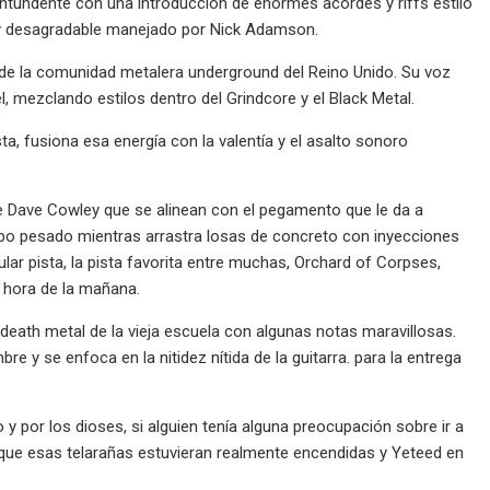
ntundente con una introducción de enormes acordes y riffs estilo
 y desagradable manejado por Nick Adamson.
de la comunidad metalera underground del Reino Unido. Su voz
l, mezclando estilos dentro del Grindcore y el Black Metal.
sta, fusiona esa energía con la valentía y el asalto sonoro
 de Dave Cowley que se alinean con el pegamento que le da a
po pesado mientras arrastra losas de concreto con inyecciones
lar pista, la pista favorita entre muchas, Orchard of Corpses,
a hora de la mañana.
eath metal de la vieja escuela con algunas notas maravillosas.
 y se enfoca en la nitidez nítida de la guitarra. para la entrega
por los dioses, si alguien tenía alguna preocupación sobre ir a
 que esas telarañas estuvieran realmente encendidas y Yeteed en