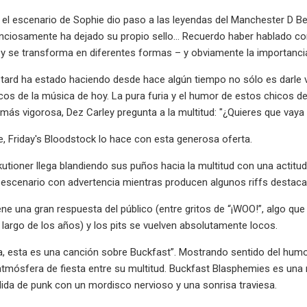
 el escenario de Sophie dio paso a las leyendas del Manchester D Be
enciosamente ha dejado su propio sello... Recuerdo haber hablado c
y se transforma en diferentes formas – y obviamente la importanci
tard ha estado haciendo desde hace algún tiempo no sólo es darle v
icos de la música de hoy. La pura furia y el humor de estos chicos 
más vigorosa, Dez Carley pregunta a la multitud: "¿Quieres que vaya
, Friday's Bloodstock lo hace con esta generosa oferta.
utioner llega blandiendo sus puños hacia la multitud con una actitud 
 escenario con advertencia mientras producen algunos riffs destaca
ene una gran respuesta del público (entre gritos de “¡WOO!”, algo q
 largo de los años) y los pits se vuelven absolutamente locos.
a, esta es una canción sobre Buckfast”. Mostrando sentido del hum
tmósfera de fiesta entre su multitud. Buckfast Blasphemies es una
dida de punk con un mordisco nervioso y una sonrisa traviesa.