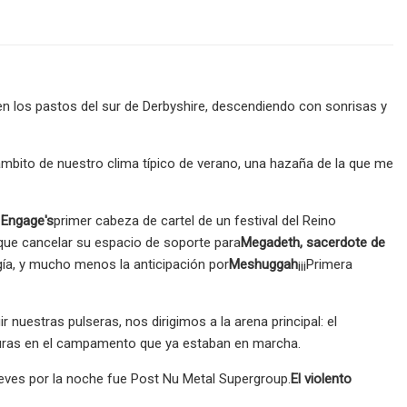
en los pastos del sur de Derbyshire, descendiendo con sonrisas y
ámbito de nuestro clima típico de verano, una hazaña de la que me
h Engage's
primer cabeza de cartel de un festival del Reino
que cancelar su espacio de soporte para
Megadeth, sacerdote de
rgía, y mucho menos la anticipación por
Meshuggah
¡¡¡Primera
uestras pulseras, nos dirigimos a la arena principal: el
esuras en el campamento que ya estaban en marcha.
jueves por la noche fue Post Nu Metal Supergroup.
El violento