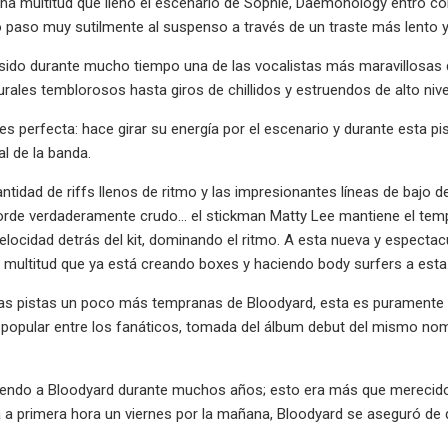
a multitud que llenó el escenario de Sophie, Daemonology entró co
o paso muy sutilmente al suspenso a través de un traste más lento
sido durante mucho tiempo una de las vocalistas más maravillosas 
urales temblorosos hasta giros de chillidos y estruendos de alto nive
 es perfecta: hace girar su energía por el escenario y durante esta pi
l de la banda.
ntidad de riffs llenos de ritmo y las impresionantes líneas de bajo
orde verdaderamente crudo... el stickman Matty Lee mantiene el tem
elocidad detrás del kit, dominando el ritmo. A esta nueva y espectacu
a multitud que ya está creando boxes y haciendo body surfers a est
as pistas un poco más tempranas de Bloodyard, esta es puramente d
popular entre los fanáticos, tomada del álbum debut del mismo nombre
endo a Bloodyard durante muchos años; esto era más que merecido y 
 a primera hora un viernes por la mañana, Bloodyard se aseguró de