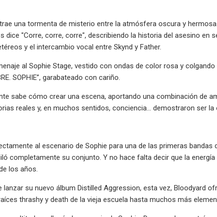
trae una tormenta de misterio entre la atmósfera oscura y hermosa
s dice "Corre, corre, corre", describiendo la historia del asesino en
etéreos y el intercambio vocal entre Skynd y Father.
menaje al Sophie Stage, vestido con ondas de color rosa y colgando
E. SOPHIE”, garabateado con cariño.
nte sabe cómo crear una escena, aportando una combinación de ambi
torias reales y, en muchos sentidos, conciencia... demostraron ser la
rectamente al escenario de Sophie para una de las primeras bandas d
iló completamente su conjunto. Y no hace falta decir que la energí
 de los años.
e lanzar su nuevo álbum Distilled Aggression, esta vez, Bloodyard o
aíces thrashy y death de la vieja escuela hasta muchos más elemen