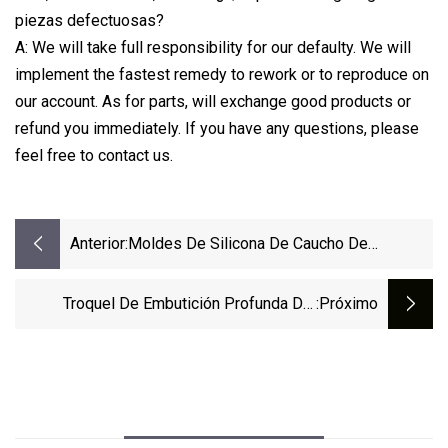
piezas defectuosas?
A: We will take full responsibility for our defaulty. We will
implement the fastest remedy to rework or to reproduce on
our account. As for parts, will exchange good products or
refund you immediately. If you have any questions, please
feel free to contact us.
Anterior:
Moldes De Silicona De Caucho De
Herramientas De Estampado De Material
Plástico Elastosil Personalizado Para
Troquel De Embutición Profunda Del
:próximo
Electrodomésticos
Cilindro De Matriz De Estampado Del
Tanque De Agua Cuadrado De Acero
Inoxidable Personalizado