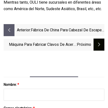
Mientras tanto, OULI tiene sucursales en diferentes áreas
como América del Norte, Sudeste Asiático, Brasil, etc., etc.
Anterior:
Fábrica De China Para Cabezal De Escape
Izquierdo De Acero Inoxidable BMW N53
Máquina Para Fabricar Clavos De Acero,
:próximo
Cabezal Frío De Tornillo De Perno, Buen
Precio, Venta Al Por Mayor De China
Nombre:
*