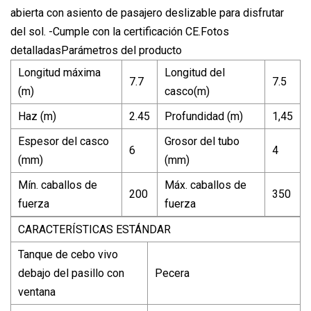
abierta con asiento de pasajero deslizable para disfrutar
del sol. -Cumple con la certificación CE.Fotos
detalladasParámetros del producto
Longitud máxima
Longitud del
7.7
7.5
(m)
casco(m)
Haz (m)
2.45
Profundidad (m)
1,45
Espesor del casco
Grosor del tubo
6
4
(mm)
(mm)
Mín. caballos de
Máx. caballos de
200
350
fuerza
fuerza
CARACTERÍSTICAS ESTÁNDAR
Tanque de cebo vivo
debajo del pasillo con
Pecera
ventana