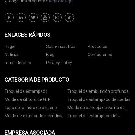
¿Tengo una pregunta?
Haga clic aquí
ENLACES RÁPIDOS
Hogar
Sobre nosotros
Productos
Noticias
Blog
Contáctenos
mapa del sitio
Privacy Policy
CATEGORIA DE PRODUCTO
Troquel de estampado
Troquel de embutición profunda
Molde de cilindro de GLP
Troquel de estampado de ruedas
Tapa del cilindro de oxígeno
Molde de bandeja de varilla de
anclaje
Molde de extintor de incendios
Troquel de estampado del
asiento del rodamiento
EMPRESA ASOCIADA