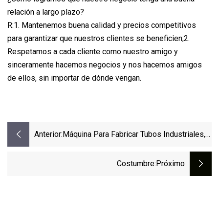
relación a largo plazo?
R:1. Mantenemos buena calidad y precios competitivos
para garantizar que nuestros clientes se beneficien;2.
Respetamos a cada cliente como nuestro amigo y
sinceramente hacemos negocios y nos hacemos amigos
de ellos, sin importar de dónde vengan.
Anterior:
Máquina Para Fabricar Tubos Industriales,
Extintor De Seguridad, Línea De Producción
De Tubos, Equipo Para Fabricar Tubos,
Costumbre
:próximo
Máquina Para Fabricar Barriles