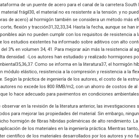
lataforma de un puente de acero para el canal de la carretera South
aterial frágil30, el material no es resistente a la tensión. y no pued
ibras de acero) al hormigón también se considera un método más ef
corte, flexión y tracción31,32,33,34. Hasta la fecha, aunque se han 
ponibles aún no pueden cumplir con los requisitos de resistencia a la
de los estudios existentes ha informado sobre aditivos con alto cont
 del 3% en volumen 34, 41. Para mejorar aún más la resistencia al agr
alta densidad. -Los autores han estudiado y realizado hormigones pol
mbiental35,36,37. Como se informa en la literatura37, el hormigón hí
un módulo elástico, resistencia a la compresión y resistencia a la f
. Según la práctica de ingeniería de los autores, el costo de la es
 autores no excede los 800 RMB/m2, con un ahorro de costos de al 
o que lo hace adecuado para pavimentos en condiciones ambientales
bservar en la revisión de la literatura anterior, las investigaciones
dos para mejorar las propiedades del material. Sin embargo, ninguna 
dicho hormigón de fibras híbridas poliméricas de alto rendimiento. La
a aplicación de los materiales en la ingeniería práctica. Mientras ta
cter científico de los materiales desarrollados por los autores y no 