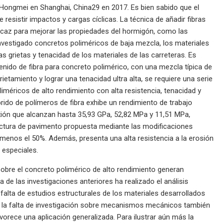
 Hongmei en Shanghai, China29 en 2017. Es bien sabido que el
e resistir impactos y cargas cíclicas. La técnica de añadir fibras
icaz para mejorar las propiedades del hormigón, como las
investigado concretos poliméricos de baja mezcla, los materiales
s grietas y tenacidad de los materiales de las carreteras. Es
enido de fibra para concreto polimérico, con una mezcla típica de
ietamiento y lograr una tenacidad ultra alta, se requiere una serie
iméricos de alto rendimiento con alta resistencia, tenacidad y
brido de polímeros de fibra exhibe un rendimiento de trabajo
lexión que alcanzan hasta 35,93 GPa, 52,82 MPa y 11,51 MPa,
tructura de pavimento propuesta mediante las modificaciones
menos el 50%. Además, presenta una alta resistencia a la erosión
 especiales.
 sobre el concreto polimérico de alto rendimiento generan
de las investigaciones anteriores ha realizado el análisis
 falta de estudios estructurales de los materiales desarrollados
nto, la falta de investigación sobre mecanismos mecánicos también
favorece una aplicación generalizada. Para ilustrar aún más la