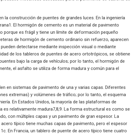
 la construcción de puentes de grandes luces. En la ingeniería
prana1. El hormigón de cemento es un material de pavimento
o porque es frágil y tiene un límite de deformación pequeño
reteras de hormigón de cemento ordinario sin refuerzo, aparecen
ue pueden detectarse mediante inspección visual o mediante
lidad de los tableros de puentes de acero ortotrópicos, se obtiene
puentes bajo la carga de vehículos; por lo tanto, el hormigón de
mente, el asfalto se utiliza de forma madura y común para el
den en sistemas de pavimento de una y varias capas. Diferentes
ones extremas) y volúmenes de tráfico; por lo tanto, el esquema
niería. En Estados Unidos, la mayoría de las plataformas de
ía es relativamente madura7,8,9. La forma estructural es como se
ado, con múltiples capas y un pavimento de gran espesor. La
de acero típico tiene muchas capas de pavimento, pero el espesor
1c. En Francia, un tablero de puente de acero típico tiene cuatro