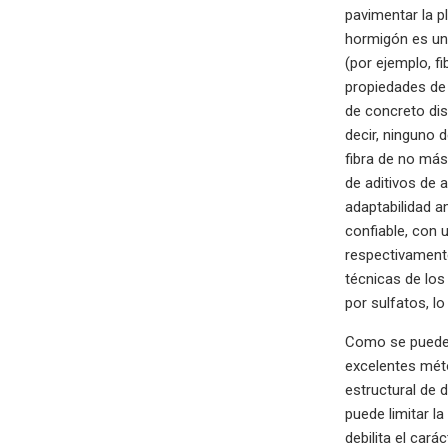
pavimentar la p
hormigón es un m
(por ejemplo, f
propiedades de 
de concreto dis
decir, ninguno 
fibra de no más
de aditivos de 
adaptabilidad a
confiable, con 
respectivamente
técnicas de los
por sulfatos, l
Como se puede o
excelentes méto
estructural de 
puede limitar l
debilita el cará