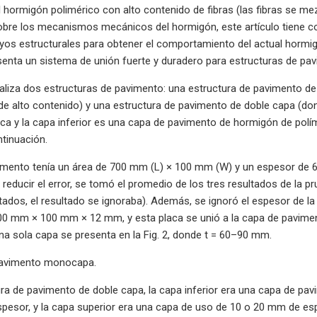
l hormigón polimérico con alto contenido de fibras (las fibras se me
obre los mecanismos mecánicos del hormigón, este artículo tiene com
os estructurales para obtener el comportamiento del actual hormigón
enta un sistema de unión fuerte y duradero para estructuras de pav
naliza dos estructuras de pavimento: una estructura de pavimento 
a de alto contenido) y una estructura de pavimento de doble capa (d
ica y la capa inferior es una capa de pavimento de hormigón de polím
tinuación.
imento tenía un área de 700 mm (L) × 100 mm (W) y un espesor de
 reducir el error, se tomó el promedio de los tres resultados de la p
tados, el resultado se ignoraba). Además, se ignoró el espesor de la
0 mm × 100 mm × 12 mm, y esta placa se unió a la capa de paviment
a sola capa se presenta en la Fig. 2, donde t = 60–90 mm.
pavimento monocapa.
ura de pavimento de doble capa, la capa inferior era una capa de pav
pesor, y la capa superior era una capa de uso de 10 o 20 mm de esp