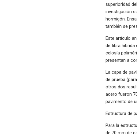
superioridad de
investigación s
hormigón. Ensay
también se pres
Este artículo a
de fibra híbrid
celosía polimér
presentan a con
La capa de pav
de prueba (para
otros dos resul
acero fueron 70
pavimento de un
Estructura de 
Para la estruct
de 70 mm de es