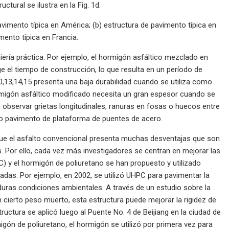
ural se ilustra en la Fig. 1d.
avimento típica en América; (b) estructura de pavimento típica en
mento típica en Francia.
ería práctica. Por ejemplo, el hormigón asfáltico mezclado en
e el tiempo de construcción, lo que resulta en un período de
0,13,14,15 presenta una baja durabilidad cuando se utiliza como
rmigón asfáltico modificado necesita un gran espesor cuando se
observar grietas longitudinales, ranuras en fosas o huecos entre
mo pavimento de plataforma de puentes de acero.
que el asfalto convencional presenta muchas desventajas que son
s. Por ello, cada vez más investigadores se centran en mejorar las
) y el hormigón de poliuretano se han propuesto y utilizado
adas. Por ejemplo, en 2002, se utilizó UHPC para pavimentar la
 duras condiciones ambientales. A través de un estudio sobre la
ierto peso muerto, esta estructura puede mejorar la rigidez de
ructura se aplicó luego al Puente No. 4 de Beijiang en la ciudad de
gón de poliuretano, el hormigón se utilizó por primera vez para