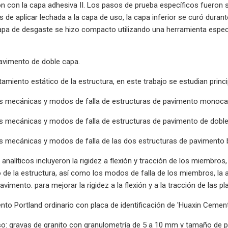
n con la capa adhesiva II. Los pasos de prueba específicos fueron s
s de aplicar lechada a la capa de uso, la capa inferior se curó durant
apa de desgaste se hizo compacto utilizando una herramienta especial
avimento de doble capa.
amiento estático de la estructura, en este trabajo se estudian princ
s mecánicas y modos de falla de estructuras de pavimento monoca
s mecánicas y modos de falla de estructuras de pavimento de do
 mecánicas y modos de falla de las dos estructuras de pavimento b
analíticos incluyeron la rigidez a flexión y tracción de los miembros,
de la estructura, así como los modos de falla de los miembros, la ap
avimento. para mejorar la rigidez a la flexión y a la tracción de las p
o Portland ordinario con placa de identificación de 'Huaxin Cement
o: gravas de granito con granulometría de 5 a 10 mm y tamaño de p