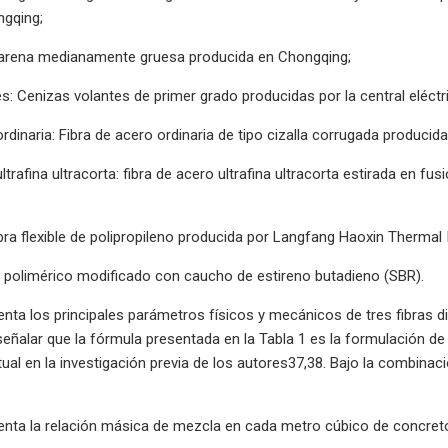
gqing;
 arena medianamente gruesa producida en Chongqing;
s: Cenizas volantes de primer grado producidas por la central eléc
ordinaria: Fibra de acero ordinaria de tipo cizalla corrugada produc
ultrafina ultracorta: fibra de acero ultrafina ultracorta estirada en
Fibra flexible de polipropileno producida por Langfang Haoxin Thermal
 polimérico modificado con caucho de estireno butadieno (SBR).
nta los principales parámetros físicos y mecánicos de tres fibras dif
 señalar que la fórmula presentada en la Tabla 1 es la formulación de
al en la investigación previa de los autores37,38. Bajo la combinación
enta la relación másica de mezcla en cada metro cúbico de concreto 