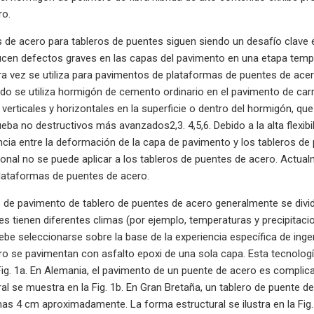
ro.
de acero para tableros de puentes siguen siendo un desafío clave en
ducen defectos graves en las capas del pavimento en una etapa tem
a vez se utiliza para pavimentos de plataformas de puentes de acer
do se utiliza hormigón de cemento ordinario en el pavimento de car
verticales y horizontales en la superficie o dentro del hormigón, q
ba no destructivos más avanzados2,3. 4,5,6. Debido a la alta flexibi
ncia entre la deformación de la capa de pavimento y los tableros de 
onal no se puede aplicar a los tableros de puentes de acero. Actual
lataformas de puentes de acero.
 de pavimento de tablero de puentes de acero generalmente se divi
es tienen diferentes climas (por ejemplo, temperaturas y precipitaci
be seleccionarse sobre la base de la experiencia específica de inge
o se pavimentan con asfalto epoxi de una sola capa. Esta tecnolog
Fig. 1a. En Alemania, el pavimento de un puente de acero es complic
al se muestra en la Fig. 1b. En Gran Bretaña, un tablero de puente 
nas 4 cm aproximadamente. La forma estructural se ilustra en la Fig. 