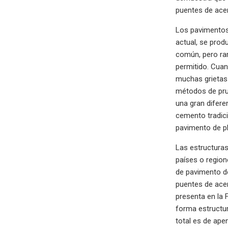
puentes de ace
Los pavimentos 
actual, se pro
común, pero rar
permitido. Cuan
muchas grietas 
métodos de prue
una gran difere
cemento tradici
pavimento de p
Las estructuras
países o region
de pavimento de
puentes de acer
presenta en la 
forma estructur
total es de ape