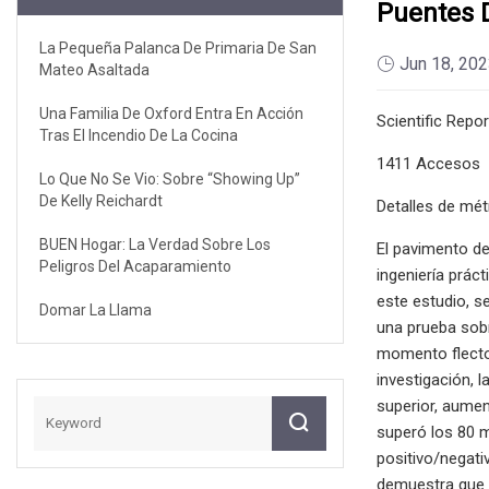
Puentes 
La Pequeña Palanca De Primaria De San
Jun 18, 20
Mateo Asaltada
Una Familia De Oxford Entra En Acción
Scientific Repo
Tras El Incendio De La Cocina
1411 Accesos
Lo Que No Se Vio: Sobre “Showing Up”
De Kelly Reichardt
Detalles de mét
BUEN Hogar: La Verdad Sobre Los
El pavimento de
Peligros Del Acaparamiento
ingeniería prác
este estudio, s
Domar La Llama
una prueba sobr
momento flector
investigación, 
superior, aume
superó los 80 m
positivo/negati
demuestra que e