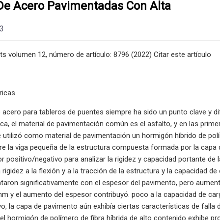
De Acero Pavimentadas Con Alta
23
rts volumen 12, número de artículo: 8796 (2022) Citar este artículo
ricas
 acero para tableros de puentes siempre ha sido un punto clave y dif
tica, el material de pavimentación común es el asfalto, y en las pr
e utilizó como material de pavimentación un hormigón híbrido de polí
e la viga pequeña de la estructura compuesta formada por la capa d
 positivo/negativo para analizar la rigidez y capacidad portante de
la rigidez a la flexión y a la tracción de la estructura y la capacida
ntaron significativamente con el espesor del pavimento, pero aume
m y el aumento del espesor contribuyó. poco a la capacidad de car
vo, la capa de pavimento aún exhibía ciertas características de falla
l hormigón de polímero de fibra híbrida de alto contenido exhibe 