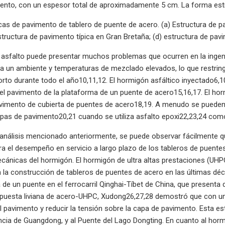
nto, con un espesor total de aproximadamente 5 cm. La forma estruct
icas de pavimento de tablero de puente de acero. (a) Estructura de p
structura de pavimento típica en Gran Bretaña; (d) estructura de pavi
 asfalto puede presentar muchos problemas que ocurren en la ingeni
ta un ambiente y temperaturas de mezclado elevados, lo que restring
rto durante todo el año10,11,12. El hormigón asfáltico inyectado6,1
el pavimento de la plataforma de un puente de acero15,16,17. El ho
vimento de cubierta de puentes de acero18,19. A menudo se pueden 
apas de pavimento20,21 cuando se utiliza asfalto epoxi22,23,24 co
 análisis mencionado anteriormente, se puede observar fácilmente 
ara el desempeño en servicio a largo plazo de los tableros de puente
ánicas del hormigón. El hormigón de ultra altas prestaciones (UHPC
la construcción de tableros de puentes de acero en las últimas déc
a de un puente en el ferrocarril Qinghai-Tíbet de China, que presenta
uesta liviana de acero-UHPC, Xudong26,27,28 demostró que con un c
el pavimento y reducir la tensión sobre la capa de pavimento. Esta est
ncia de Guangdong, y al Puente del Lago Dongting. En cuanto al hormi