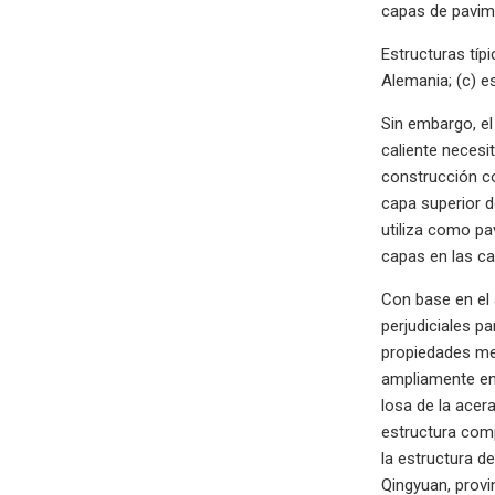
capas de pavime
Estructuras típ
Alemania; (c) e
Sin embargo, el
caliente necesi
construcción co
capa superior d
utiliza como pa
capas en las c
Con base en el
perjudiciales p
propiedades mec
ampliamente en 
losa de la acer
estructura comp
la estructura d
Qingyuan, provi